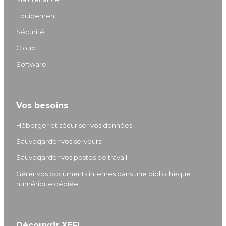
d
g
b
o
Équipement
I
r
e
o
Sécurité
n
a
k
m
Cloud
Software
Vos besoins
Héberger et sécuriser vos données
Sauvegarder vos serveurs
Sauvegarder vos postes de travail
Gérer vos documents internes dans une bibliothèque
numérique dédiée
Découvrir XEFI