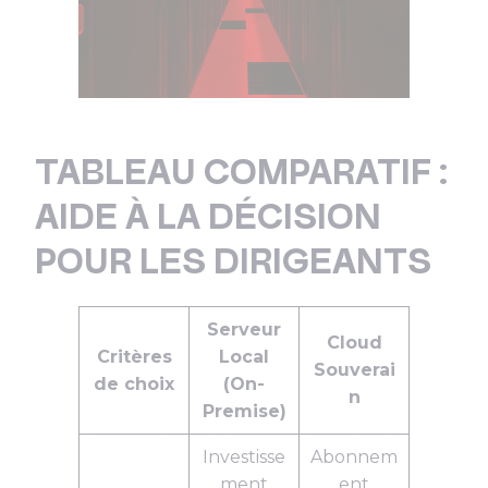
TABLEAU COMPARATIF :
AIDE À LA DÉCISION
POUR LES DIRIGEANTS
Serveur
Cloud
Critères
Local
Souverai
de choix
(On-
n
Premise)
Investisse
Abonnem
ment
ent