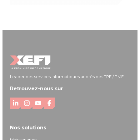
Leader des services informatiques auprès des TPE / PME
Retrouvez-nous sur
L
I
Y
F
i
n
o
a
n
s
u
c
Nos solutions
k
t
T
e
e
a
u
b
Maintenance