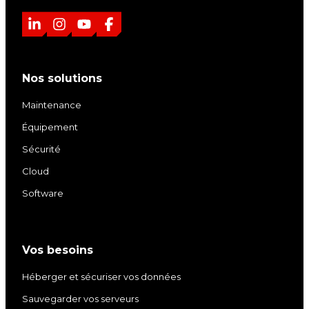
L
I
Y
F
i
n
o
a
n
s
u
c
Nos solutions
k
t
T
e
e
a
u
b
Maintenance
d
g
b
o
Équipement
I
r
e
o
Sécurité
n
a
k
m
Cloud
Software
Vos besoins
Héberger et sécuriser vos données
Sauvegarder vos serveurs