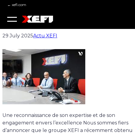
XEFI OBTIENT LE LABEL HP
← xefi.com
Skip
to
AMPLIFY 5 ÉTOILES
content
29 July 2025
Actu XEFI
Une reconnaissance de son expertise et de son
engagement envers l’excellence Nous sommes fiers
d’annoncer que le groupe XEFI a récemment obtenu